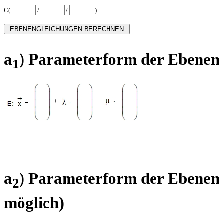
C(
/
/
)
a
) Parameterform der Ebenen
1
+
+
a
) Parameterform der Ebeneng
2
möglich)